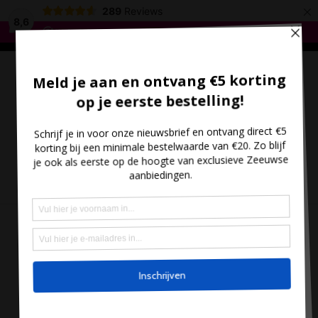
×
*
Gratis verzending vanaf €35,- - Meer dan 300 Zeeuwse
289
Reviews
producten
*
8,6
Bestel hier
(0)
- €0.00
MENU
HOME
/
ZEEUWSE KOEK EN SNOEP
/ BEWAARBLIK ZEEUWSE KNOPENDROP
KLEDENDRACHT
Bewaarblik Zeeuwse