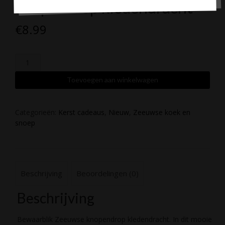
knopendrop kledendracht
€
8.99
Bewaarblik
Zeeuwse
knopendrop
Toevoegen aan winkelwagen
kledendracht
aantal
Categorieën:
Kerst cadeaus
,
Nieuw
,
Zeeuwse koek en
snoep
Beschrijving
Beoordelingen (0)
Beschrijving
Bewaarblik Zeeuwse knopendrop kledendracht. In dit mooie