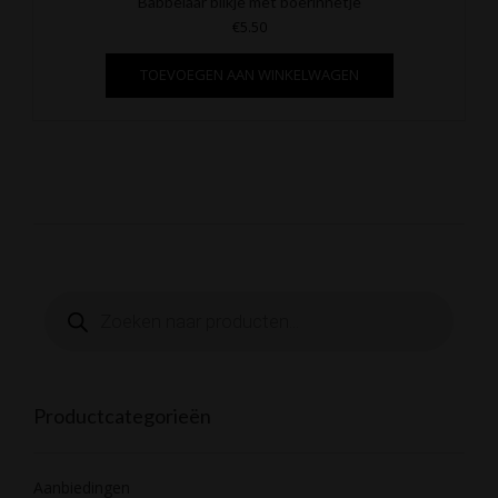
Babbelaar blikje met boerinnetje
€
5.50
TOEVOEGEN AAN WINKELWAGEN
Producten
zoeken
Productcategorieën
Aanbiedingen