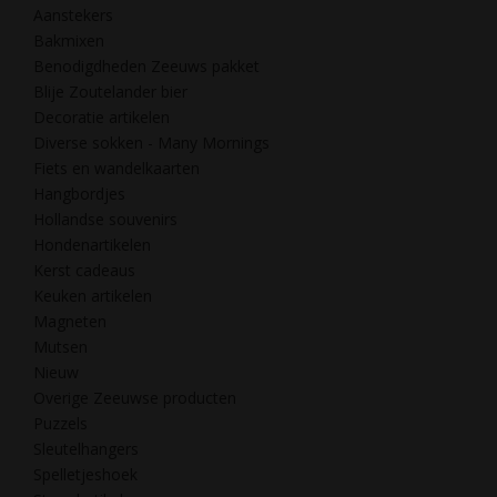
Aanstekers
Bakmixen
Benodigdheden Zeeuws pakket
Blije Zoutelander bier
Decoratie artikelen
Diverse sokken - Many Mornings
Fiets en wandelkaarten
Hangbordjes
Hollandse souvenirs
Hondenartikelen
Kerst cadeaus
Keuken artikelen
Magneten
Mutsen
Nieuw
Overige Zeeuwse producten
Puzzels
Sleutelhangers
Spelletjeshoek