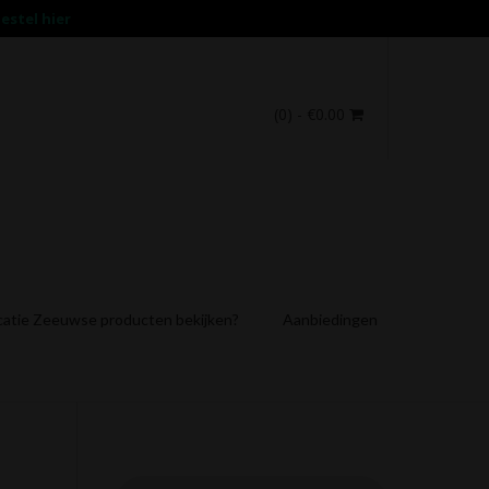
estel hier
(0)
- €0.00
catie Zeeuwse producten bekijken?
Aanbiedingen
Producten