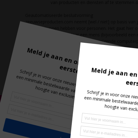
van producten en diensten af te stemmen 
Geautomatiseerde besluitvorming
zeeuwseproducten.com neemt [wel / niet] op basis van g
gevolgen kunnen hebben voor personen. Het gaat hier
systemen, zonder dat daar een mens (bijvoorbeeld een
zeeuwseproducten.com gebruikt de volgende computer
Hoe lang we persoonsgegevens bewaren
zeeuwseproducten.com bewaart je persoonsgegevens niet 
gegevens worden verzameld.
Delen van persoonsgegevens met derden
zeeuwseproducten.com verstrekt uitsluitend aan derden 
of om te voldoen aan een wettelijke verplichting.
Cookies, of vergelijkbare technieken, die wij gebruiken
zeeuwseproducten.com gebruikt functionele, analytische e
8,6
bezoek aan deze website wordt opgeslagen in de brows
cookies met een puur technische functionaliteit. Deze z
voorkeursinstellingen onthouden worden. Deze cookies 
kunnen optimaliseren. Daarnaast plaatsen we cookies 