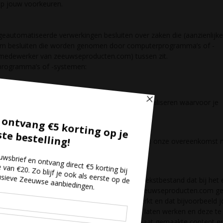
op jouw voorkeuren.
eautomatiseerde verwerkingen besluiten over zaken die (aanzienlijke
 om besluiten die worden genomen door computerprogramma’s of -
 medewerker van zeeuwseproducten.com) tussen zit.
programma’s of -systemen:
langer dan strikt nodig is om de doelen te realiseren waarvoor je
en alleen als dit nodig is voor de uitvoering van onze overeenkomst 
n tracking cookies. Een cookie is een klein tekstbestand dat bij het 
er van je computer, tablet of smartphone. zeeuwseproducten.com ge
orgen ervoor dat de website naar behoren werkt en dat bijvoorbeeld 
worden ook gebruikt om de website goed te laten werken en deze te
die jouw surfgedrag bijhouden zodat we op maat gemaakte content e