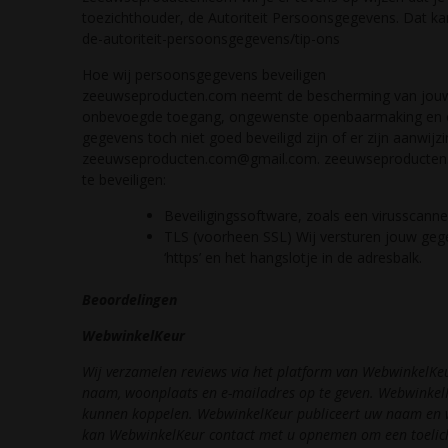
toezichthouder, de Autoriteit Persoonsgegevens. Dat kan
de-autoriteit-persoonsgegevens/tip-ons
Hoe wij persoonsgegevens beveiligen
zeeuwseproducten.com neemt de bescherming van jouw 
onbevoegde toegang, ongewenste openbaarmaking en onge
gegevens toch niet goed beveiligd zijn of er zijn aanwij
zeeuwseproducten.com@gmail.com. zeeuwseproducten
te beveiligen:
Beveiligingssoftware, zoals een virusscanner
TLS (voorheen SSL) Wij versturen jouw gegev
‘https’ en het hangslotje in de adresbalk.
Beoordelingen
WebwinkelKeur
Wij verzamelen reviews via het platform van WebwinkelKeu
naam, woonplaats en e-mailadres op te geven. WebwinkelKe
kunnen koppelen. WebwinkelKeur publiceert uw naam en w
kan WebwinkelKeur contact met u opnemen om een toelichti