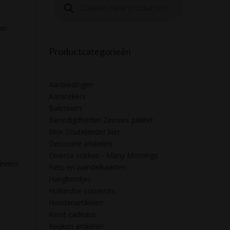
zoeken
an
Productcategorieën
Aanbiedingen
Aanstekers
Bakmixen
Benodigdheden Zeeuws pakket
Blije Zoutelander bier
Decoratie artikelen
Diverse sokken - Many Mornings
gevens
Fiets en wandelkaarten
Hangbordjes
Hollandse souvenirs
Hondenartikelen
Kerst cadeaus
Keuken artikelen