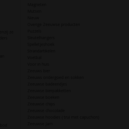
Magneten
Mutsen
Nieuw
Overige Zeeuwse producten
Puzzels
enzij ze
Sleutelhangers
ders
Spelletjeshoek
Strandartikelen
dan
Voetbal
Voor in huis
Zeeuws bier
Zeeuws ondergoed en sokken
Zeeuwse badeendjes
Zeeuwse bierpakketten
Zeeuwse boeken
Zeeuwse chips
Zeeuwse chocolade
Zeeuwse hoodies ( trui met capuchon)
Zeeuwse Jam
nbod