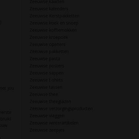
Zeeuwse kaarten
Zeeuwse kalenders
Zeeuwse Kerstpakketten
)
Zeeuwse koek en snoep
Zeeuwse koffiemokken
Zeeuwse kroepoek
Zeeuwse openers
Zeeuwse pakketten
Zeeuwse pasta
Zeeuwse posters
Zeeuwse sappen
Zeeuwse t-shirts
Zeeuwse tassen
met jou
Zeeuwse thee
Zeeuwse theeglazen
Zeeuwse verzorgingsproducten
eerste
Zeeuwse vlaggen
bruikt
Zeeuwse winterartikelen
jouw
Zeeuwse zeepjes
n