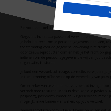
advertenties kunnen aanbieden.
Je kunt je afmelden voor cookies door je internetbrowse
alle informatie die eerder is opgeslagen via de instelling
Zie voor een toelichting: https://veiliginternetten.nl/th
Gegevens inzien, aanpassen of verwijderen
Je hebt het recht om je persoonsgegevens in te zien, te 
toestemming voor de gegevensverwerking in te trekken
door zeeuwseproducten.com en heb je het recht op gege
indienen om de persoonsgegevens die wij van jou besc
organisatie, te sturen.
Je kunt een verzoek tot inzage, correctie, verwijdering
je toestemming of bezwaar op de verwerking van jou
Om er zeker van te zijn dat het verzoek tot inzage door 
verzoek mee te sturen. Maak in deze kopie je pasfoto
paspoort), paspoortnummer en Burgerservicenummer (BSN
mogelijk, maar binnen vier weken, op jouw verzoek .
zeeuwseproducten.com wil je er tevens op wijzen dat je 