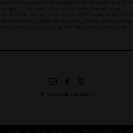
winkelKeur. Zij gebruiken deze gegevens enkel met het doel u uit te no
sende technische en organisatorische maatregelen genomen om uw
ich het recht voor om ten behoeve van het leveren van de dienstverlen
kelKeur toestemming gegeven. Alle hierboven genoemde waarborgen met
jn eveneens van toepassing op de onderdelen van de dienstverlening
Zoutelande, Nederland
LEVERTIJD
VERZEND EN BETAALMETHODEN
PRIVACYVERKLARING
ALGEM