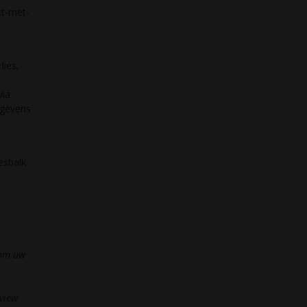
ct-met-
ies,
via
egevens
esbalk
 om uw
view