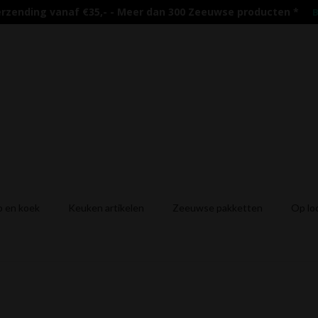
erzending vanaf €35,- - Meer dan 300 Zeeuwse producten
*
B
 en koek
Keuken artikelen
Zeeuwse pakketten
Op lo