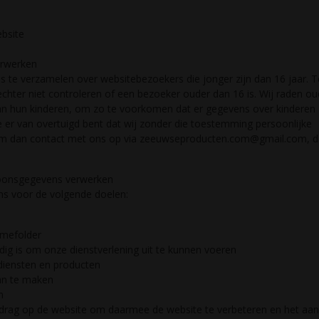
ebsite
erwerken
s te verzamelen over websitebezoekers die jonger zijn dan 16 jaar. T
ter niet controleren of een bezoeker ouder dan 16 is. Wij raden ou
n van hun kinderen, om zo te voorkomen dat er gegevens over kinderen
 er van overtuigd bent dat wij zonder die toestemming persoonlijke
em dan contact met ons op via zeeuwseproducten.com@gmail.com, 
rsoonsgegevens verwerken
s voor de volgende doelen:
amefolder
odig is om onze dienstverlening uit te kunnen voeren
 diensten en producten
aan te maken
n
rag op de website om daarmee de website te verbeteren en het aa