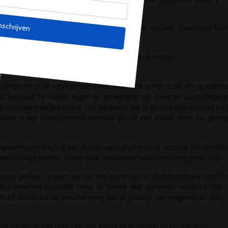
r zo in te stellen dat deze geen cookies meer opslaat. Daarnaast kun
en van je browser verwijderen.
emes/situatie/cookies-wat-zijn-het-en-wat-doe-ik-ermee/
corrigeren of te verwijderen. Daarnaast heb je het recht om je eventu
 of bezwaar te maken tegen de verwerking van jouw persoonsgegeve
vensoverdraagbaarheid. Dat betekent dat je bij ons een verzoek ka
hikken in een computerbestand naar jou of een ander, door jou gen
, gegevensoverdraging van je persoonsgegevens of verzoek tot intrekki
w persoonsgegevens sturen naar zeeuwseproducten.com@gmail.com.
jou is gedaan, vragen wij jou een kopie van je identiteitsbewijs met h
, MRZ (machine readable zone, de strook met nummers onderaan het
) zwart. Dit ter bescherming van je privacy. We reageren zo snel
de mogelijkheid hebt om een klacht in te dienen bij de nationale