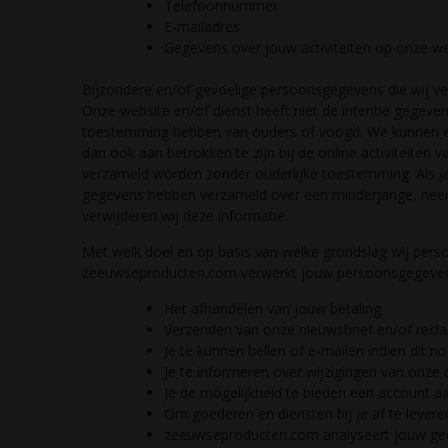
Telefoonnummer
E-mailadres
Gegevens over jouw activiteiten op onze w
Bijzondere en/of gevoelige persoonsgegevens die wij v
Onze website en/of dienst heeft niet de intentie gegeven
toestemming hebben van ouders of voogd. We kunnen ech
dan ook aan betrokken te zijn bij de online activiteite
verzameld worden zonder ouderlijke toestemming. Als je
gegevens hebben verzameld over een minderjarige, ne
verwijderen wij deze informatie.
Met welk doel en op basis van welke grondslag wij pe
zeeuwseproducten.com verwerkt jouw persoonsgegeven
Het afhandelen van jouw betaling
Verzenden van onze nieuwsbrief en/of recl
Je te kunnen bellen of e-mailen indien dit n
Je te informeren over wijzigingen van onze
Je de mogelijkheid te bieden een account 
Om goederen en diensten bij je af te levere
zeeuwseproducten.com analyseert jouw ged