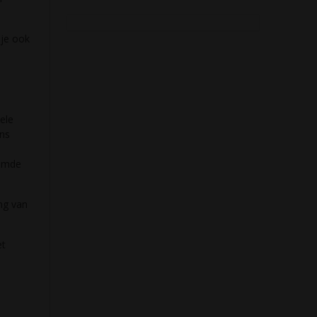
 je ook
ele
ns
n
oemde
ng van
et