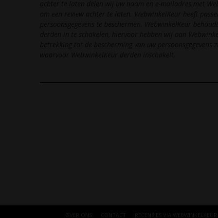
achter te laten delen wij uw naam en e-mailadres met Web
om een review achter te laten. WebwinkelKeur heeft pas
persoonsgegevens te beschermen. WebwinkelKeur behoudt z
derden in te schakelen, hiervoor hebben wij aan Webwin
betrekking tot de bescherming van uw persoonsgegevens zi
waarvoor WebwinkelKeur derden inschakelt.
OVER ONS
CONTACT
RECENSIES VIA WEBWINKELKEUR