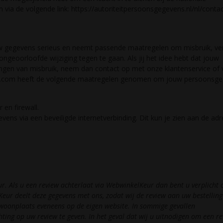
 via de volgende link: https://autoriteitpersoonsgegevens.nl/nl/conta
gegevens serieus en neemt passende maatregelen om misbruik, verl
oorloofde wijziging tegen te gaan. Als jij het idee hebt dat jouw
zingen van misbruik, neem dan contact op met onze klantenservice of 
.com heeft de volgende maatregelen genomen om jouw persoonsg
 en firewall.
ens via een beveiligde internetverbinding. Dit kun je zien aan de adr
r. Als u een review achterlaat via WebwinkelKeur dan bent u verplicht
ur deelt deze gegevens met ons, zodat wij de review aan uw bestelling
oonplaats eveneens op de eigen website. In sommige gevallen
ng op uw review te geven. In het geval dat wij u uitnodigen om een re