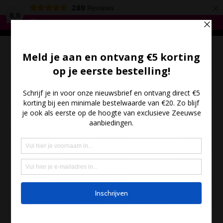
×
*
Gratis verzending vanaf €35,- - Meer dan 300 Zeeuwse
289
Reviews
producten
*
8,6
Bestel hier
(0)
- €0.00
MENU