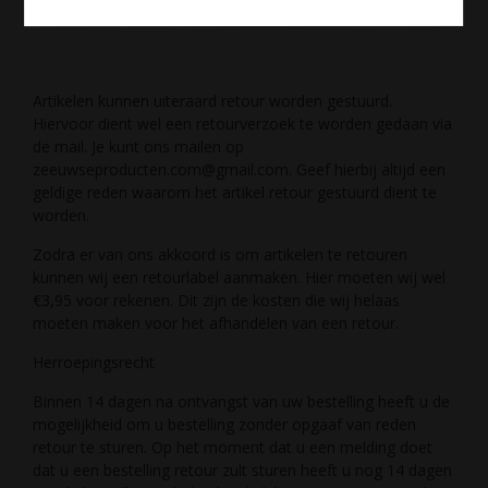
Retourbeleid
Artikelen kunnen uiteraard retour worden gestuurd.
Hiervoor dient wel een retourverzoek te worden gedaan via
de mail. Je kunt ons mailen op
zeeuwseproducten.com@gmail.com. Geef hierbij altijd een
geldige reden waarom het artikel retour gestuurd dient te
worden.
Zodra er van ons akkoord is om artikelen te retouren
kunnen wij een retourlabel aanmaken. Hier moeten wij wel
€3,95 voor rekenen. Dit zijn de kosten die wij helaas
moeten maken voor het afhandelen van een retour.
Herroepingsrecht
Binnen 14 dagen na ontvangst van uw bestelling heeft u de
mogelijkheid om u bestelling zonder opgaaf van reden
retour te sturen. Op het moment dat u een melding doet
dat u een bestelling retour zult sturen heeft u nog 14 dagen