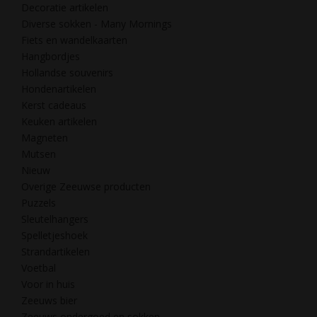
Decoratie artikelen
Diverse sokken - Many Mornings
Fiets en wandelkaarten
Hangbordjes
Hollandse souvenirs
Hondenartikelen
Kerst cadeaus
Keuken artikelen
Magneten
Mutsen
Nieuw
Overige Zeeuwse producten
Puzzels
Sleutelhangers
Spelletjeshoek
Strandartikelen
Voetbal
Voor in huis
Zeeuws bier
Zeeuws ondergoed en sokken