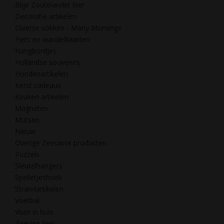
Blije Zoutelander bier
Decoratie artikelen
Diverse sokken - Many Mornings
Fiets en wandelkaarten
Hangbordjes
Hollandse souvenirs
Hondenartikelen
Kerst cadeaus
Keuken artikelen
Magneten
Mutsen
Nieuw
Overige Zeeuwse producten
Puzzels
Sleutelhangers
Spelletjeshoek
Strandartikelen
Voetbal
Voor in huis
Zeeuws bier