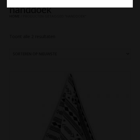
handdoek
HOME
/ PRODUCTEN GETAGGED “HANDDOEK”
Gesorteerd
Toont alle 2 resultaten
op
nieuwste