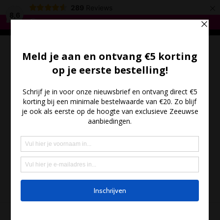
×
*
Gratis verzending vanaf €35,- - Meer dan 300 Zeeuwse
289
Reviews
producten
*
8,6
Bestel hier
(0)
- €0.00
MENU