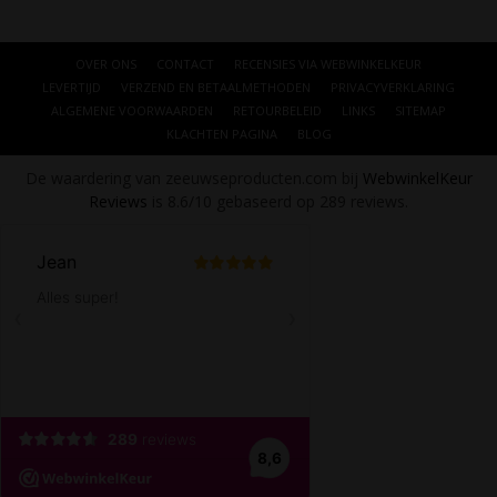
OVER ONS
CONTACT
RECENSIES VIA WEBWINKELKEUR
LEVERTIJD
VERZEND EN BETAALMETHODEN
PRIVACYVERKLARING
ALGEMENE VOORWAARDEN
RETOURBELEID
LINKS
SITEMAP
KLACHTEN PAGINA
BLOG
De waardering van zeeuwseproducten.com bij
WebwinkelKeur
Reviews
is 8.6/10 gebaseerd op 289 reviews.