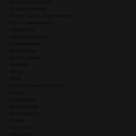
Blije Zoutelander bier
Decoratie artikelen
Diverse sokken - Many Mornings
Fiets en wandelkaarten
Hangbordjes
Hollandse souvenirs
Hondenartikelen
Kerst cadeaus
Keuken artikelen
Magneten
Mutsen
Nieuw
Overige Zeeuwse producten
Puzzels
Sleutelhangers
Spelletjeshoek
Strandartikelen
Voetbal
Voor in huis
Zeeuws bier