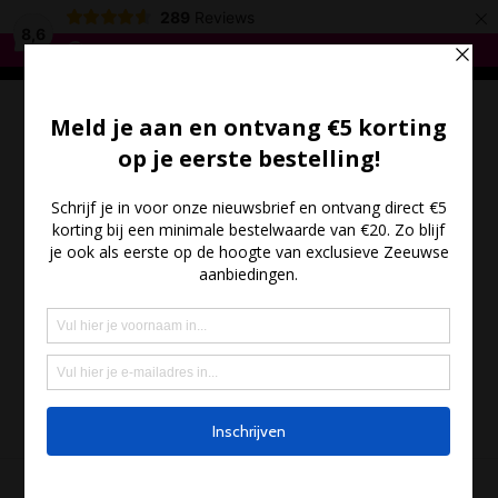
×
*
Gratis verzending vanaf €35,- - Meer dan 300 Zeeuwse
289
Reviews
producten
*
8,6
Bestel hier
(0)
- €0.00
MENU
HOME
/
ZEEUWSE KOEK EN SNOEP
/ BABBELAAR MONUMENTEN BLIK 225