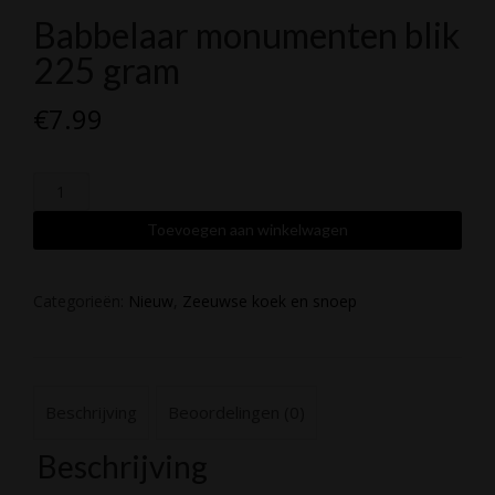
Babbelaar monumenten blik
225 gram
€
7.99
Babbelaar
monumenten
blik
Toevoegen aan winkelwagen
225
gram
aantal
Categorieën:
Nieuw
,
Zeeuwse koek en snoep
Beschrijving
Beoordelingen (0)
Beschrijving