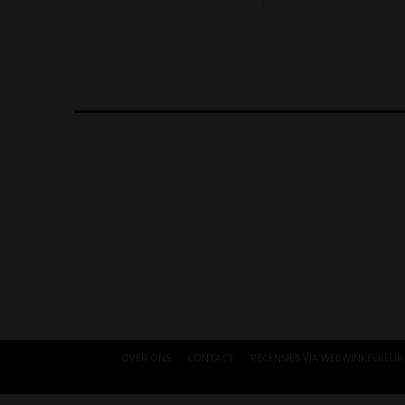
OVER ONS
CONTACT
RECENSIES VIA WEBWINKELKEUR