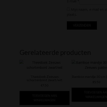
E-mail
*
Mijn naam, e-mail en s
plaats.
Gerelateerde producten
Theedoek Zeeuws
Bamboe mandje 30 cm 
schortenbont zwart/wit
€
5.50
€
7.50
TOEVOEGEN AA
TOEVOEGEN AAN
WINKELWAGE
WINKELWAGEN