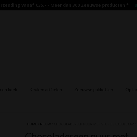
erzending vanaf €35,- - Meer dan 300 Zeeuwse producten
*
B
 en koek
Keuken artikelen
Zeeuwse pakketten
Op lo
HOME
/
NIEUW
/ CHOCOLADEREEP PUUR MET STUKJES BABBELAAR 
Chocoladereep puur met