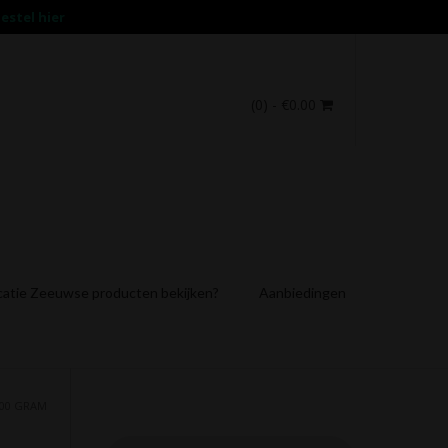
estel hier
(0)
- €0.00
catie Zeeuwse producten bekijken?
Aanbiedingen
100 GRAM
Producten