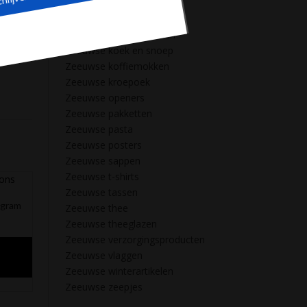
Zeeuwse kaarten
Zeeuwse kalenders
ctie
Zeeuwse Kerstpakketten
Zeeuwse koek en snoep
Zeeuwse koffiemokken
Zeeuwse kroepoek
Zeeuwse openers
Zeeuwse pakketten
Zeeuwse pasta
Zeeuwse posters
Zeeuwse sappen
Zeeuwse t-shirts
Zeeuwse tassen
 gram
Zeeuwse thee
Zeeuwse theeglazen
Zeeuwse verzorgingsproducten
Zeeuwse vlaggen
Zeeuwse winterartikelen
Zeeuwse zeepjes