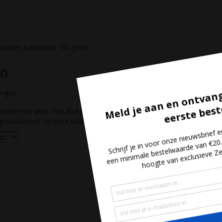
stukjes Babbelaar 100 gram
en
ingen.
oladereep puur met stukjes Babbelaar 100 gram” te beoordelen
gepubliceerd.
Vereiste velden zijn gemarkeerd met
*