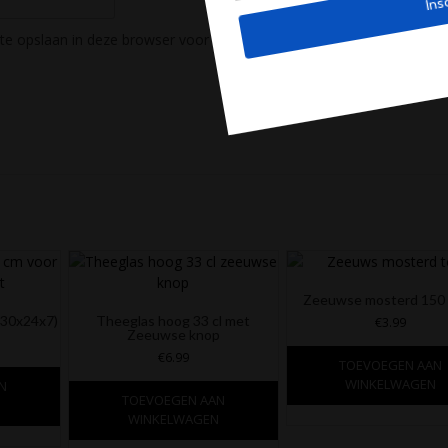
ite opslaan in deze browser voor de volgende keer wanneer ik een rea
Zeeuwse mosterd 150
(30x24x7)
Theeglas hoog 33 cl met
€
3.99
Zeeuwse knop
€
6.99
TOEVOEGEN AAN
WINKELWAGEN
N
TOEVOEGEN AAN
N
WINKELWAGEN