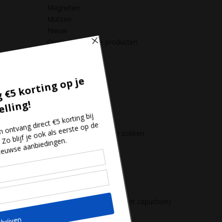
Magneten
Mutsen
Nieuw
Overige Zeeuwse producten
Puzzels
Sleutelhangers
Spelletjeshoek
Strandartikelen
Voetbal
Voor in huis
Zeeuws bier
Zeeuws ondergoed en sokken
Zeeuwse badeendjes
Zeeuwse bierpakketten
Zeeuwse boeken
Zeeuwse chips
Zeeuwse chocolade
Zeeuwse hoodies ( trui met capuchon)
Zeeuwse Jam