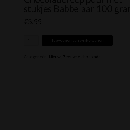
stukjes Babbelaar 100 gr
€
5.99
Chocoladereep
Toevoegen aan winkelwagen
puur
met
stukjes
Categorieën:
Nieuw
,
Zeeuwse chocolade
Babbelaar
100
gram
aantal