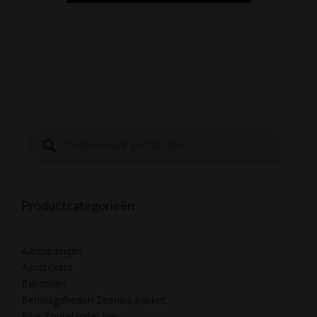
Producten
zoeken
Productcategorieën
Aanbiedingen
Aanstekers
Bakmixen
Benodigdheden Zeeuws pakket
Blije Zoutelander bier