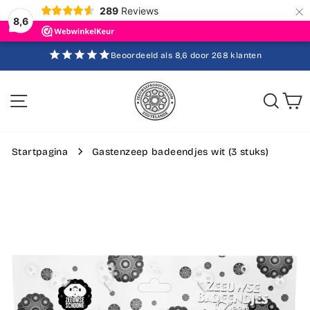
×
289
Reviews
8,6
Ga
Beoordeeld als 8,6 door 268 klanten
direct
Diavoorstelling
pauzeren
naar
de
Sitenavigatie
Zoek
W
inhoud
Startpagina
Gastenzeep badeendjes wit (3 stuks)