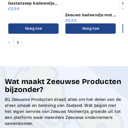
Gastenzeep badeendjes geel (3 stuks)
€3,99
€5
Zeeuws badeendje met Zeeuwse knop wit/blauw
€5,99
Voeg toe
Voeg toe
Wat maakt Zeeuwse Producten
bijzonder?
Bij Zeeuwse Producten draait alles om het delen van de
sfeer, smaak en beleving van Zeeland. Wat begon met
het eigen servies van Zeeuws Momentje, groeide uit tot
een platform waar meerdere Zeeuwse ondernemers
samenkomen.