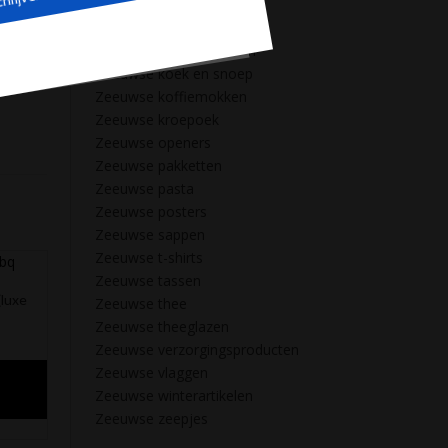
Zeeuwse kaarten
Zeeuwse kalenders
Zeeuwse Kerstpakketten
Zeeuwse koek en snoep
Zeeuwse koffiemokken
Zeeuwse kroepoek
Zeeuwse openers
Zeeuwse pakketten
Zeeuwse pasta
Zeeuwse posters
Zeeuwse sappen
Zeeuwse t-shirts
Zeeuwse tassen
luxe
Zeeuwse thee
Zeeuwse theeglazen
Zeeuwse verzorgingsproducten
Zeeuwse vlaggen
Zeeuwse winterartikelen
Zeeuwse zeepjes