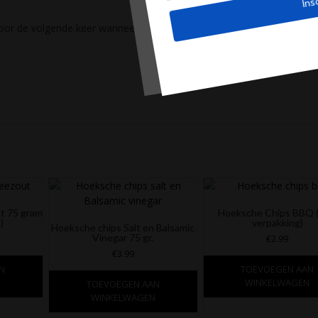
oor de volgende keer wanneer ik een reactie
t 75 gram
Hoeksche Chips BBQ (
)
verpakking)
Hoeksche chips Salt en Balsamic
Vinegar 75 gr.
€
2.99
€
3.99
N
TOEVOEGEN AAN
N
WINKELWAGEN
TOEVOEGEN AAN
WINKELWAGEN