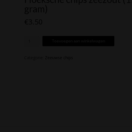
gram)
€
3.50
Hoeksche
Toevoegen aan winkelwagen
chips
zeezout
(150
Categorie:
Zeeuwse chips
gram)
aantal