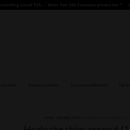
erzending vanaf €35,- - Meer dan 300 Zeeuwse producten
*
B
 en koek
Keuken artikelen
Zeeuwse pakketten
Op lo
HOME
/
ZEEUWSE CHIPS
/ HOEKSCHE CHIPS ZEEZOUT (1
Hoeksche chips zeezout (