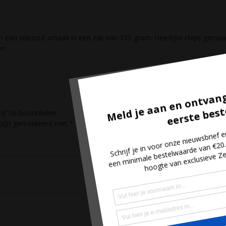
in een zeezout smaak in een zak van 150 gram. Heerlijke chips gemaa
en.
)” te beoordelen
n zijn gemarkeerd met
*