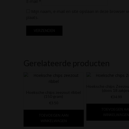
E-mail
*
Mijn naam, e-mail en site opslaan in deze browser v
plaats.
Gerelateerde producten
Hoeksche chips Zeezou
(doos 18 zakjes
Hoeksche chips zeezout ribbel
(150 gram)
€
34.99
€
3.50
TOEVOEGEN AA
WINKELWAGE
TOEVOEGEN AAN
WINKELWAGEN