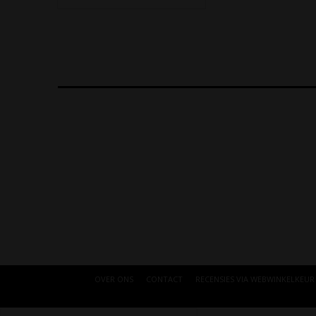
OVER ONS
CONTACT
RECENSIES VIA WEBWINKELKEUR