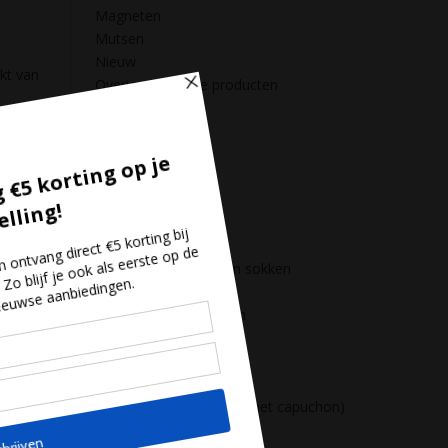
Magneten
Mutsen
Nieuw
kt van
Overige Zeeuwse producten
Puzzels
Sleutelhangers
Spelletjeshoek
Strandartikelen
Voetbal
Voor in huis
Zeeuws bier
Zeeuws ondergoed en sokken
Zeeuwse badeendjes
Zeeuwse bierpakketten
Zeeuwse boeken
Zeeuwse chips
Zeeuwse chocolade
Zeeuwse hoodies ( trui met capuchon)
Zeeuwse Jam