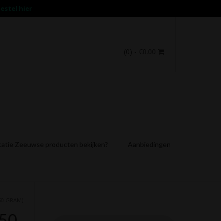
estel hier
(0)
- €0.00
catie Zeeuwse producten bekijken?
Aanbiedingen
50 GRAM)
150
Producten