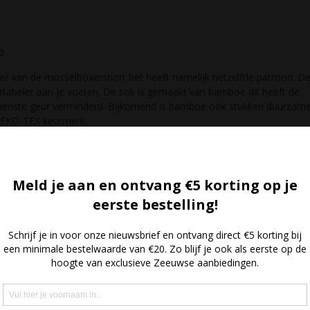
0
r van de mosselboxershort het heeft namelijk hetzelfde patroon. De
rtabeler aan je voeten. De sok is gemaakt van bamboe dit heeft de
wenste geur verminderd. Bijkomend is bamboe ook stukken duurzame
OEKO-TEX keurmerk.
oe sok is als volgt:
oordelen
n zijn gemarkeerd met
*