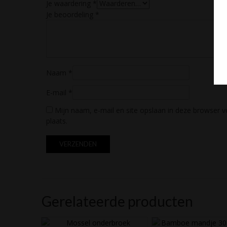
Je waardering
*
Je beoordeling
*
Naam
*
E-mail
*
Mijn naam, e-mail en site opslaan in deze browser v
plaats.
Gerelateerde producten