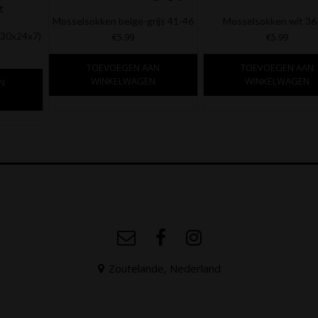
Mosselsokken beige-grijs 41-46
Mosselsokken wit 36
(30x24x7)
€
5.99
€
5.99
TOEVOEGEN AAN
TOEVOEGEN AAN
WINKELWAGEN
WINKELWAGEN
N
N
Zoutelande, Nederland