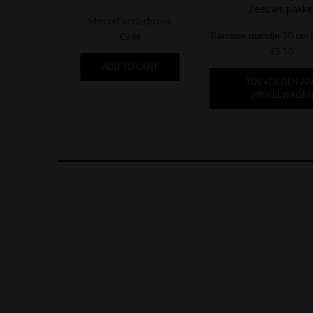
Mossel onderbroek
Bamboe mandje 30 cm 
€
9.99
€
5.50
Dit
ADD TO CART
product
TOEVOEGEN AA
heeft
WINKELWAGE
meerdere
variaties.
Deze
optie
kan
gekozen
worden
op
de
productpagina