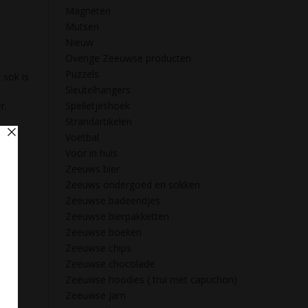
Magneten
Mutsen
Nieuw
Overige Zeeuwse producten
Puzzels
 sok is
Sleutelhangers
r.
Spelletjeshoek
Strandartikelen
Voetbal
Voor in huis
Zeeuws bier
Zeeuws ondergoed en sokken
Zeeuwse badeendjes
Zeeuwse bierpakketten
Zeeuwse boeken
Zeeuwse chips
Zeeuwse chocolade
Zeeuwse hoodies ( trui met capuchon)
Zeeuwse Jam