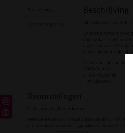
Beschrijving
Beschrijving
Mosselsokken zwart 36-4
Beoordelingen (0)
Dit is de
duurzame
opvolge
naadloos, dit voelt comfo
eigenschap dat het onge
Onze sok heeft ook het 
De compositie van de bamb
– 80% Bamboe
– 18% Polyamide
– 2% Elastaan
Beoordelingen
Er zijn nog geen beoordelingen.
8,6
Wees de eerste om “Mosselsokken zwart 36-40” te be
Je e-mailadres wordt niet gepubliceerd.
Vereiste velde