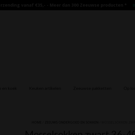
erzending vanaf €35,- - Meer dan 300 Zeeuwse producten
*
B
 en koek
Keuken artikelen
Zeeuwse pakketten
Op lo
HOME
/
ZEEUWS ONDERGOED EN SOKKEN
/ MOSSELSOKKEN ZWA
Mosselsokken zwart 36-4