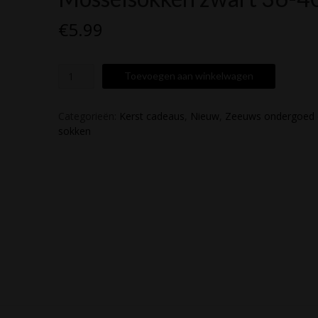
€
5.99
Mosselsokken
Toevoegen aan winkelwagen
zwart
36-
40
Categorieën:
Kerst cadeaus
,
Nieuw
,
Zeeuws ondergoed 
aantal
sokken