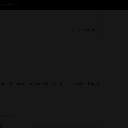
estel hier
(0)
- €0.00
catie Zeeuwse producten bekijken?
Aanbiedingen
RT 36-40
0
Producten