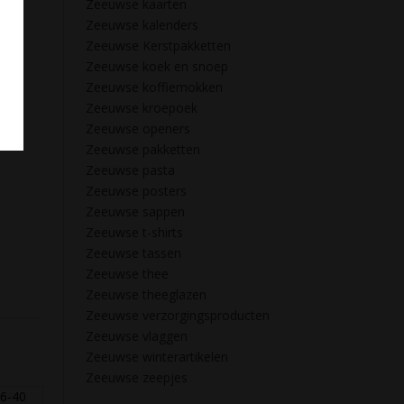
Zeeuwse kaarten
Zeeuwse kalenders
Zeeuwse Kerstpakketten
Zeeuwse koek en snoep
Zeeuwse koffiemokken
Zeeuwse kroepoek
Zeeuwse openers
Zeeuwse pakketten
Zeeuwse pasta
Zeeuwse posters
Zeeuwse sappen
Zeeuwse t-shirts
Zeeuwse tassen
Zeeuwse thee
Zeeuwse theeglazen
Zeeuwse verzorgingsproducten
Zeeuwse vlaggen
Zeeuwse winterartikelen
Zeeuwse zeepjes