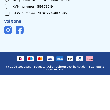
KVK nummer: 69453519
BTW nummer: NL002249183B65
Volg ons
Instagram
Facebook
© 2026 Zeeuwse Producten.Alle rechten voorbehouden. | Gemaakt
door
DOWB