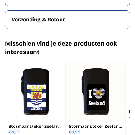
Verzending & Retour
Misschien vind je deze producten ook
interessant
€1
Stormaansteker Zeeland - Zeeuwse vlag
Stormaansteker Zeeland - I love Zeeland
€4,99
€4,99