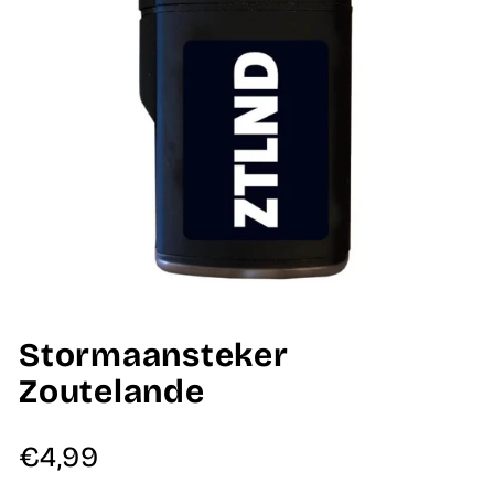
Stormaansteker
Zoutelande
Normale
€4,99
prijs