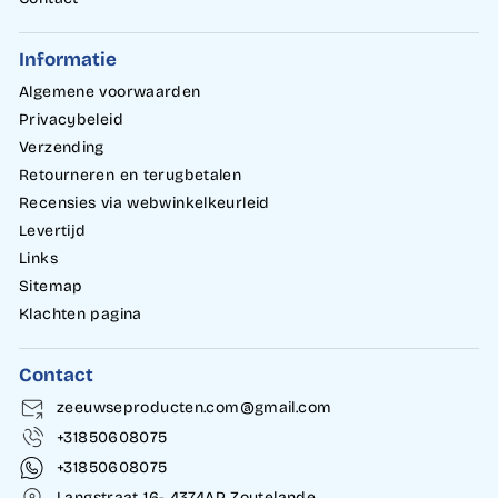
Informatie
Algemene voorwaarden
Privacybeleid
Verzending
Retourneren en terugbetalen
Recensies via webwinkelkeurleid
Levertijd
Links
Sitemap
Klachten pagina
Contact
zeeuwseproducten.com@gmail.com
+31850608075
+31850608075
Langstraat 16- 4374AP Zoutelande