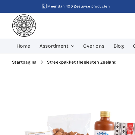
Ga
Meer dan 400 Zeeuwse producten
direct
naar
de
inhoud
Home
Assortiment
Over ons
Blog
Startpagina
Streekpakket theeleuten Zeeland