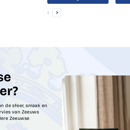
se
er?
an de sfeer, smaak en
ervies van Zeeuws
rdere Zeeuwse