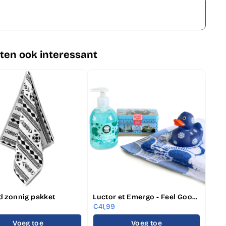
ten ook interessant
d zonnig pakket
Luctor et Emergo - Feel Good Zeeland pakket
€6,
€41,99
Voeg toe
Voeg toe