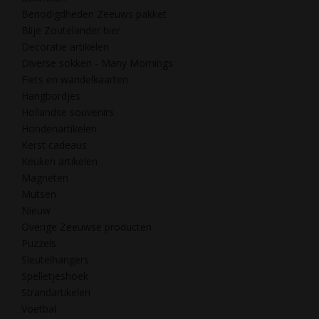
Benodigdheden Zeeuws pakket
Blije Zoutelander bier
Decoratie artikelen
Diverse sokken - Many Mornings
Fiets en wandelkaarten
Hangbordjes
Hollandse souvenirs
Hondenartikelen
Kerst cadeaus
Keuken artikelen
Magneten
Mutsen
Nieuw
Overige Zeeuwse producten
Puzzels
Sleutelhangers
Spelletjeshoek
Strandartikelen
Voetbal