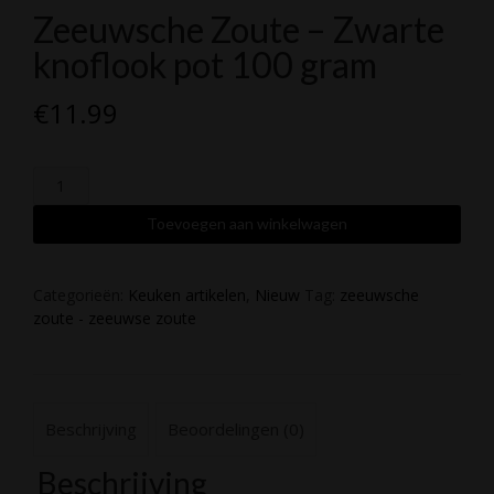
Zeeuwsche Zoute – Zwarte
knoflook pot 100 gram
€
11.99
Zeeuwsche
Zoute
-
Toevoegen aan winkelwagen
Zwarte
knoflook
pot
Categorieën:
Keuken artikelen
,
Nieuw
Tag:
zeeuwsche
100
zoute - zeeuwse zoute
gram
aantal
Beschrijving
Beoordelingen (0)
Beschrijving