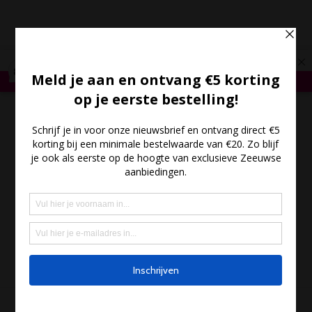
*
Gratis verzending vanaf €35,- - Meer dan 300 Zeeuwse
producten
*
Bestel hier
×
289
Reviews
8,6
(0)
- €0.00
MENU
HOME
/
KEUKEN ARTIKELEN
/ ZEEUWSCHE ZOUTE – ZWARTE KNOFLOOK