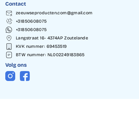
Contact
zeeuwseproducten.com@gmail.com
+31850608075
+31850608075
Langstraat 16- 4374AP Zoutelande
KVK nummer: 69453519
BTW nummer: NL002249183B65
Volg ons
Instagram
Facebook
© 2026 Zeeuwse Producten.Alle rechten voorbehouden. | Gemaakt
door
DOWB