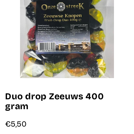
Duo drop Zeeuws 400
gram
Normale
€5,50
prijs