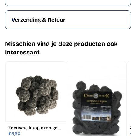
Verzending & Retour
Misschien vind je deze producten ook
interessant
Zeeuwse knop drop gesuikerd 400 gram zak
€3
€5,50