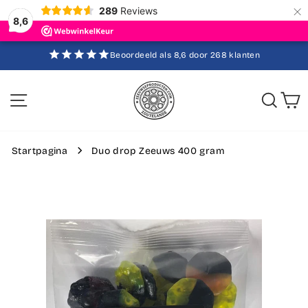
×
289
Reviews
8,6
Ga
Beoordeeld als 8,6 door 268 klanten
direct
Diavoorstelling
pauzeren
naar
de
Sitenavigatie
Zoek
W
inhoud
Startpagina
Duo drop Zeeuws 400 gram