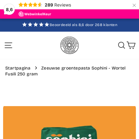
×
289
Reviews
8,6
Ga
Beoordeeld als 8,6 door 268 klanten
direct
Diavoorstelling
pauzeren
naar
de
Sitenavigatie
Zoek
W
inhoud
Startpagina
Zeeuwse groentepasta Sophini - Wortel
Fusili 250 gram