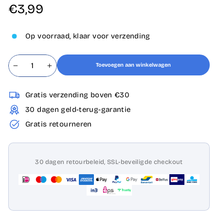
Normale
€3,99
prijs
Op voorraad, klaar voor verzending
Toevoegen aan winkelwagen
−
+
Gratis verzending boven €30
30 dagen geld-terug-garantie
Gratis retourneren
30 dagen retourbeleid, SSL-beveiligde checkout