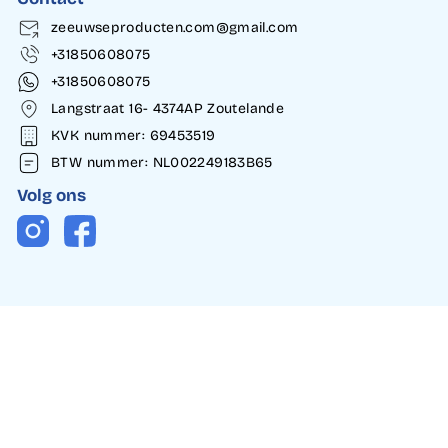
zeeuwseproducten.com@gmail.com
+31850608075
+31850608075
Langstraat 16- 4374AP Zoutelande
KVK nummer: 69453519
BTW nummer: NL002249183B65
Volg ons
Instagram
Facebook
© 2026 Zeeuwse Producten.Alle rechten voorbehouden. | Gemaakt
door
DOWB