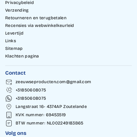
Privacybeleid
Verzending
Retourneren en terugbetalen
Recensies via webwinkelkeurleid
Levertijd
Links
Sitemap
Klachten pagina
Contact
zeeuwseproducten.com@gmail.com
+31850608075
+31850608075
Langstraat 16- 4374AP Zoutelande
KVK nummer: 69453519
BTW nummer: NL002249183B65
Volg ons