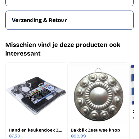
Verzending & Retour
Misschien vind je deze producten ook
interessant
€1
Hand en keukendoek Zeeuwse knop zwart/wit
Bakblik Zeeuwse knop
€7,50
€29,99