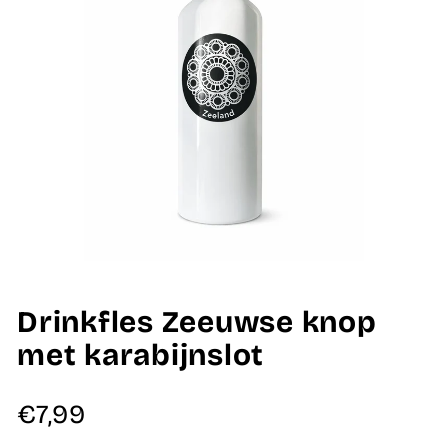
Drinkfles Zeeuwse knop
met karabijnslot
Normale
€7,99
prijs