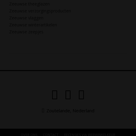
Zeeuwse theeglazen
Zeeuwse verzorgingsproducten
Zeeuwse vlaggen
Zeeuwse winterartikelen
Zeeuwse zeepjes
Zoutelande, Nederland
OVER ONS
CONTACT
RECENSIES VIA WEBWINKELKEUR