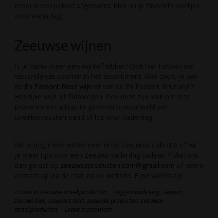
mooi in een pakket afgeleverd. Kies nu je favoriete biertjes
voor Vaderdag.
Zeeuwse wijnen
Is je vader meer een wijnliefhebber? Ook hier hebben we
verschillende soorten in het assortiment. Wat dacht je van
de
En Passant Rosé wijn
of van de En Passant Brut wijn?
Heerlijke wijn uit Driewegen. Ook deze zijn leuk om is te
proberen en cadeau te geven in bijvoorbeeld een
streekproductenmand of los voor Vaderdag.
Wil je nog meer weten over onze Zeeuwse collectie of wil
je meer tips voor een Zeeuws vaderdag cadeau ? Mail ons
dan gerust op
zeeuwseproducten.com@gmail.com
of neem
contact op via de chat op de website. Fijne vaderdag!
Posted in
Zeeuwse streekproducten
Tagged
vaderdag
,
zeeuws
,
zeeuws bier
,
zeeuws t-shirt
,
zeeuwse producten
,
zeeuwse
streekproducten
Leave a comment