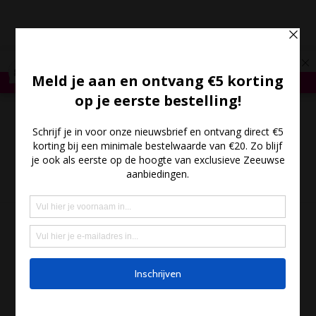
*
Gratis verzending vanaf €35,- - Meer dan 300 Zeeuwse
producten
*
Bestel hier
×
289
Reviews
8,6
(0)
- €0.00
MENU
Tag:
zeeuws bier