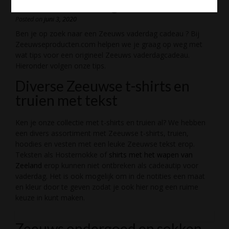
Zeeuws vaderdag cadeau
Posted on
juni 3, 2020
Ben je op zoek naar een Zeeuws vaderdag cadeau ? Bij
Zeeuwseproducten.com helpen we je graag op weg met
wat tips voor een origineel Zeeuws vaderdagcadeau.
Hieronder volgen onze tips.
Diverse Zeeuwse t-shirts en
truien met tekst
Ken je onze collectie met t-shirts en truien al? We hebben
een divers assortiment met Zeeuwse t-shirts, truien,
hoodies en vesten met een leuke Zeeuwse tekst erop.
Teksten als Hosternokke of
shirts met het wapen van
Zeeland
erop kunnen niet ontbreken als cadeautip voor
vaderdag. Het is ook mogelijk om in de notities een maat
en kleur door te geven zodat je ook hier nog een ruime
keuze in kunt maken.
Zeeuws ondergoed en sokken