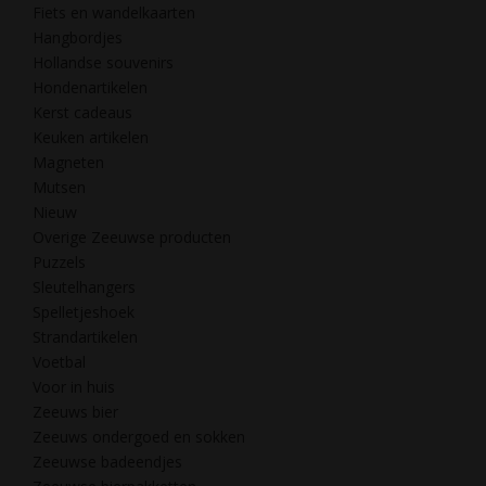
Fiets en wandelkaarten
Hangbordjes
Hollandse souvenirs
Hondenartikelen
Kerst cadeaus
Keuken artikelen
Magneten
Mutsen
Nieuw
Overige Zeeuwse producten
Puzzels
Sleutelhangers
Spelletjeshoek
Strandartikelen
Voetbal
Voor in huis
Zeeuws bier
Zeeuws ondergoed en sokken
Zeeuwse badeendjes