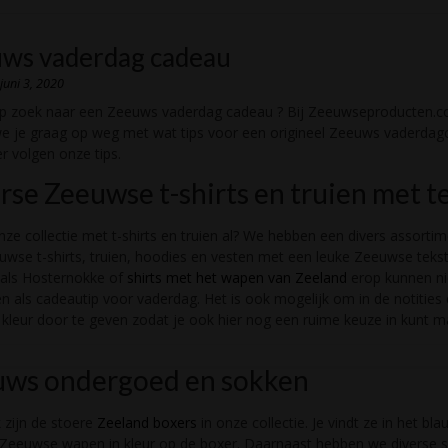
ws vaderdag cadeau
n
juni 3, 2020
op zoek naar een Zeeuws vaderdag cadeau ? Bij Zeeuwseproducten.
e je graag op weg met wat tips voor een origineel Zeeuws vaderdag
r volgen onze tips.
rse Zeeuwse t-shirts en truien met t
nze collectie met t-shirts en truien al? We hebben een divers assorti
wse t-shirts, truien, hoodies en vesten met een leuke Zeeuwse tekst
 als Hosternokke of
shirts met het wapen van Zeeland
erop kunnen ni
n als cadeautip voor vaderdag. Het is ook mogelijk om in de notities
kleur door te geven zodat je ook hier nog een ruime keuze in kunt m
uws ondergoed en sokken
 zijn de stoere
Zeeland boxers
in onze collectie. Je vindt ze in het bla
Zeeuwse wapen in kleur op de boxer. Daarnaast hebben we diverse 