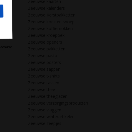
Zeeuwse kaarten
Zeeuwse kalenders
Zeeuwse Kerstpakketten
en
Zeeuwse koek en snoep
Zeeuwse koffiemokken
bsite.
Zeeuwse kroepoek
Zeeuwse openers
zeeuwse
Zeeuwse pakketten
Zeeuwse pasta
Zeeuwse posters
Zeeuwse sappen
Zeeuwse t-shirts
Zeeuwse tassen
Zeeuwse thee
Zeeuwse theeglazen
Zeeuwse verzorgingsproducten
Zeeuwse vlaggen
Zeeuwse winterartikelen
Zeeuwse zeepjes