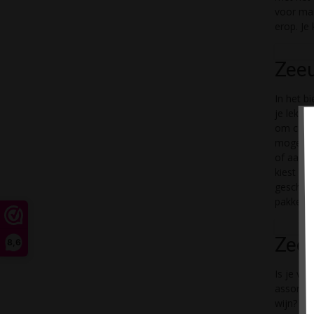
voor ma
erop. Je
Zeeu
In het b
je lekke
om cadea
mogelijk
of aan e
kiest de
geschikt
pakket a
Zee
8,6
Is je va
assortim
wijn? He