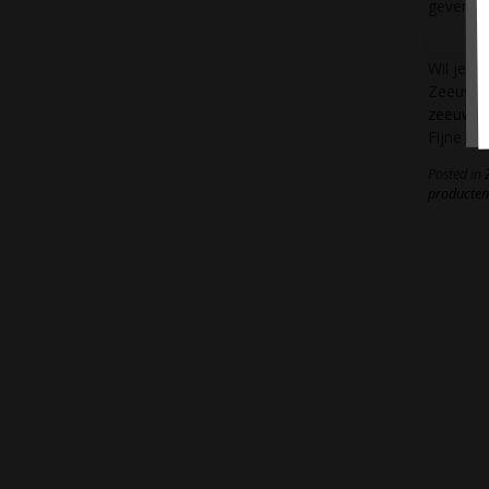
geven in
Wil je n
Zeeuws 
zeeuwse
Fijne va
Posted in
producte