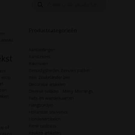
zoeken
Productcategorieën
com
cadeau.
Aanbiedingen
ekst
Aanstekers
Bakmixen
Benodigdheden Zeeuws pakket
ment
 erop.
Blije Zoutelander bier
et
Decoratie artikelen
 een
Diverse sokken - Many Mornings
aken.
Fiets en wandelkaarten
Hangbordjes
Hollandse souvenirs
Hondenartikelen
Kerst cadeaus
uw of
Keuken artikelen
sokken