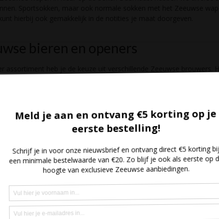
nnen. Sportsokken, maar ook normale sokken met het Zeeuwse wa
 kunt hierbij ook gemakkelijk in de notities je maat doorgeven.
wse bieren en openers
ier assortiment heb je de keuze uit verschillende Zeeuwse brouwers. H
rste
Zeeuwse speciaalbieren
zowel los als in een handig pakket. Ideaa
u te doen voor Vaderdag of een andere gelegenheid. Daarbij is het
 om verschillende
openers
te bestellen als leuke toevoeging aan de bi
en bierpakket. Wil je zelf een bierpakket samenstellen? Ook dit is moge
 biertjes uit de collectie en selecteert bij Benodigdheden Zeeuws pakk
e doos voor het aantal biertjes. Zo worden je losse biertjes al mooi i
fgeleverd. Kies nu je favoriete biertjes voor Vaderdag.
uwse wijnen
der meer een wijnliefhebber? Ook hier hebben we verschillende soorten
ent. Wat dacht je van de
En Passant Rosé wijn
of van de En Passant 
erlijke wijn uit Driewegen. Ook deze zijn leuk om is te proberen en ca