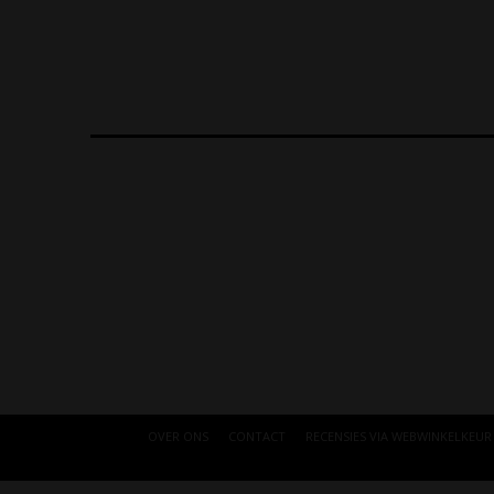
OVER ONS
CONTACT
RECENSIES VIA WEBWINKELKEUR