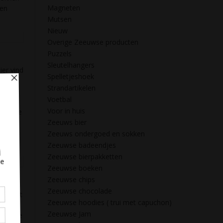
Magneten
pen
Mutsen
Nieuw
Overige Zeeuwse producten
Puzzels
Sleutelhangers
ier vind
Spelletjeshoek
l dus
Strandartikelen
Voetbal
ertjes
Voor in huis
lijk. Je
Zeeuws bier
et een
n een
Zeeuws ondergoed en sokken
Zeeuwse badeendjes
Zeeuwse bierpakketten
Zeeuwse boeken
Zeeuwse chips
Zeeuwse chocolade
 in het
Zeeuwse hoodies ( trui met capuchon)
Brut
Zeeuwse Jam
deau te