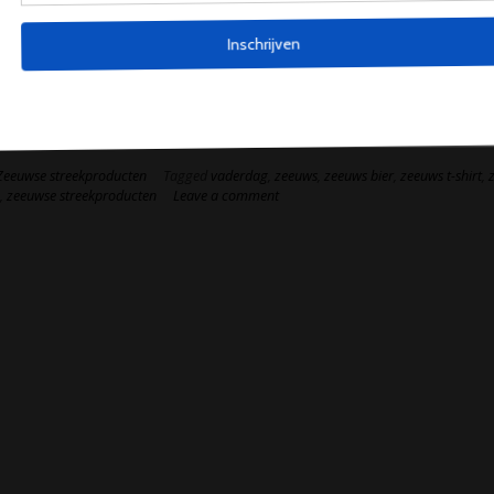
 bijvoorbeeld een streekproductenmand of los voor Vaderdag.
og meer weten over onze Zeeuwse collectie of wil je meer tips voor e
vaderdag cadeau ? Mail ons dan gerust op
producten.com@gmail.com
of neem contact op via de chat op de we
derdag!
Zeeuwse streekproducten
Tagged
vaderdag
,
zeeuws
,
zeeuws bier
,
zeeuws t-shirt
,
n
,
zeeuwse streekproducten
Leave a comment