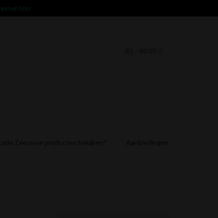
estel hier
(0)
- €0.00
catie Zeeuwse producten bekijken?
Aanbiedingen
Producten